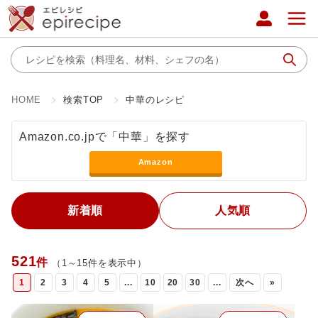
HOME
検索TOP
中華のレシピ
Amazon.co.jpで「中華」を探す
Amazon
新着順
人気順
521
件
（1～15件を表示中）
1
2
3
4
5
...
10
20
30
...
次へ
»