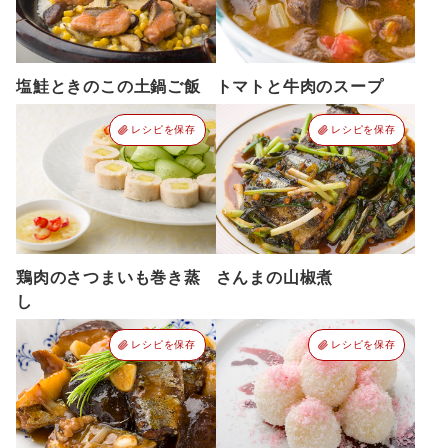
塩鮭ときのこの土鍋ご飯
トマトと牛肉のスープ
レシピを保存
レシピを保存
鶏肉のさつまいも巻き蒸
さんまの山椒煮
し
レシピを保存
レシピを保存