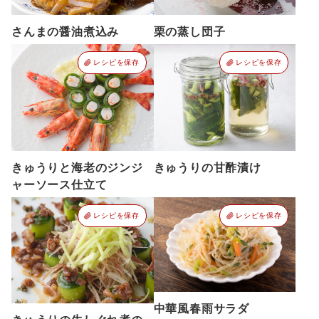
さんまの醤油煮込み
栗の蒸し団子
レシピを保存
レシピを保存
きゅうりと海老のジンジ
きゅうりの甘酢漬け
ャーソース仕立て
レシピを保存
レシピを保存
中華風春雨サラダ