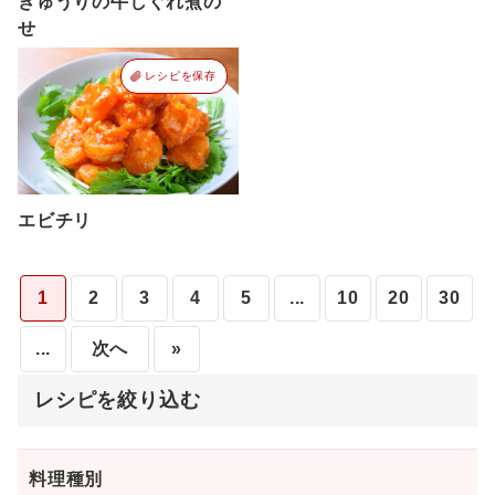
きゅうりの牛しぐれ煮の
せ
レシピを保存
エビチリ
1
2
3
4
5
...
10
20
30
...
次へ
»
レシピを絞り込む
料理種別