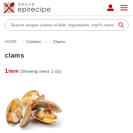
HOME
Column
: Clams
clams
1
item
(Showing items 1-15)