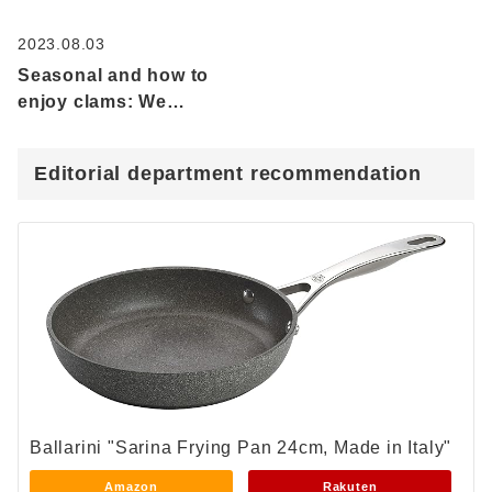
2023.08.03
Seasonal and how to
enjoy clams: We
introduce delicious
recipes, from grilled
Editorial department recommendation
clams to clam chowder!
Ballarini "Sarina Frying Pan 24cm, Made in Italy"
Amazon
Rakuten