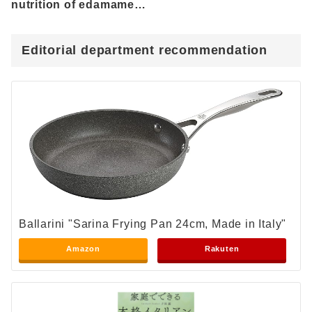
nutrition of edamame
from summer to
autumn
Editorial department recommendation
Ballarini "Sarina Frying Pan 24cm, Made in Italy"
Amazon
Rakuten