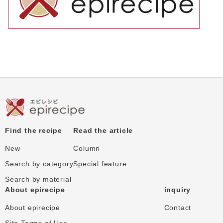
Find the recipe
Read the article
New
Column
Search by category
Special feature
Search by material
About epirecipe
inquiry
About epirecipe
Contact