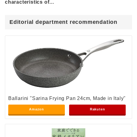
characteristics of
Kaiwari radish and
recipes to use!
Editorial department recommendation
Ballarini "Sarina Frying Pan 24cm, Made in Italy"
Amazon
Rakuten