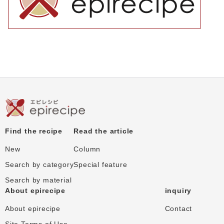
Find the recipe
Read the article
New
Column
Search by category
Special feature
Search by material
About epirecipe
inquiry
About epirecipe
Contact