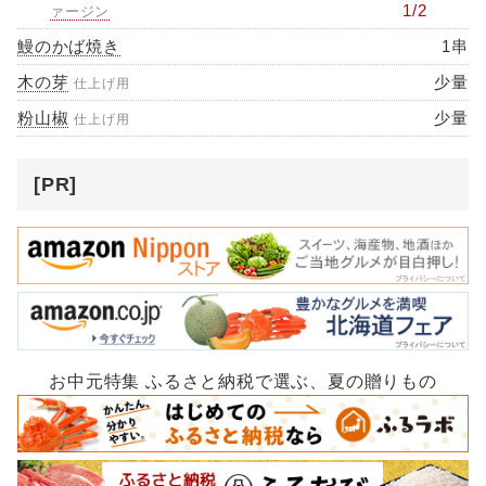
1/2
ァージン
鰻のかば焼き
1串
木の芽
少量
仕上げ用
粉山椒
少量
仕上げ用
[PR]
お中元特集 ふるさと納税で選ぶ、夏の贈りもの