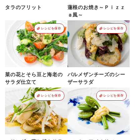
タラのフリット
蓮根のお焼き～Ｐｉｚｚ
ａ風～
レシピを保存
レシピを保存
菜の花とそら豆と海老の
パルメザンチーズのシー
サラダ仕立て
ザーサラダ
レシピを保存
レシピを保存