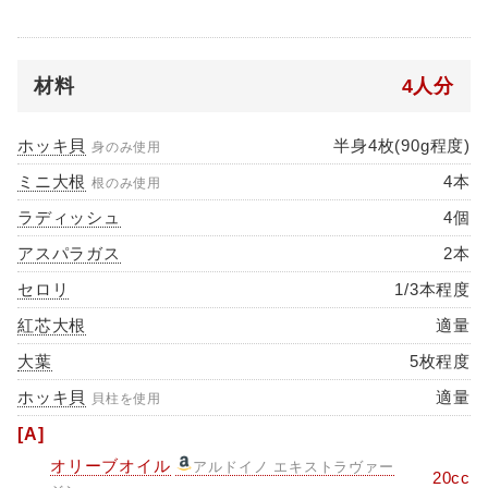
材料
4人分
ホッキ貝
半身4枚(90g程度)
身のみ使用
ミニ大根
4本
根のみ使用
ラディッシュ
4個
アスパラガス
2本
セロリ
1/3本程度
紅芯大根
適量
大葉
5枚程度
ホッキ貝
適量
貝柱を使用
[A]
オリーブオイル
アルドイノ エキストラヴァー
20cc