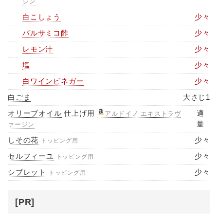
ジン
白こしょう
少々
バルサミコ酢
少々
レモン汁
少々
塩
少々
白ワインビネガー
少々
白ごま
大さじ1
オリーブオイル
仕上げ用
適
アルドイノ エキストラヴ
量
ァージン
しその花
少々
トッピング用
セルフィーユ
少々
トッピング用
シブレット
少々
トッピング用
[PR]