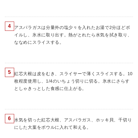
4
アスパラガスは分量外の塩少々を入れたお湯で2分ほどボ
イルし、氷水に取り出す。熱がとれたら水気を拭き取り、
ななめにスライスする。
5
紅芯大根は皮をむき、スライサーで薄くスライスする。10
枚程度使用し、1/4のいちょう切りに切る。氷水にさらす
としゃきっとした食感に仕上がる。
6
水気を切った紅芯大根、アスパラガス、ホッキ貝、千切り
にした大葉をボウルに入れて和える。