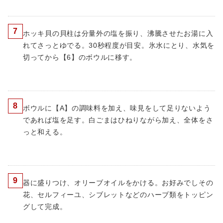
7
ホッキ貝の貝柱は分量外の塩を振り、沸騰させたお湯に入
れてさっとゆでる。30秒程度が目安。氷水にとり、水気を
切ってから【6】のボウルに移す。
8
ボウルに【A】の調味料を加え、味見をして足りないよう
であれば塩を足す。白ごまはひねりながら加え、全体をさ
っと和える。
9
器に盛りつけ、オリーブオイルをかける。お好みでしその
花、セルフィーユ、シブレットなどのハーブ類をトッピン
グして完成。