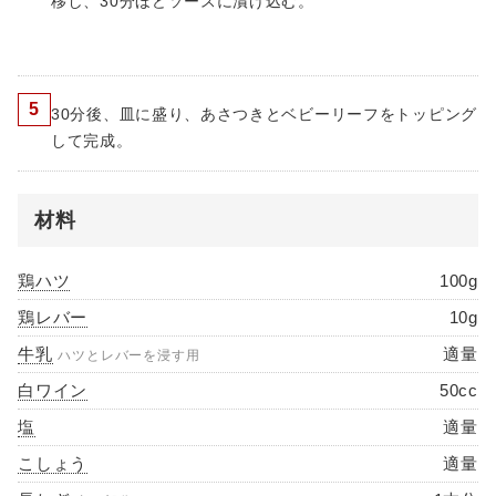
移し、30分ほどソースに漬け込む。
5
30分後、皿に盛り、あさつきとベビーリーフをトッピング
して完成。
材料
鶏ハツ
100g
鶏レバー
10g
牛乳
適量
ハツとレバーを浸す用
白ワイン
50cc
塩
適量
こしょう
適量