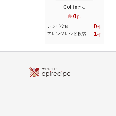
Collin
さん
0
件
0
レシピ投稿
件
1
アレンジレシピ投稿
件