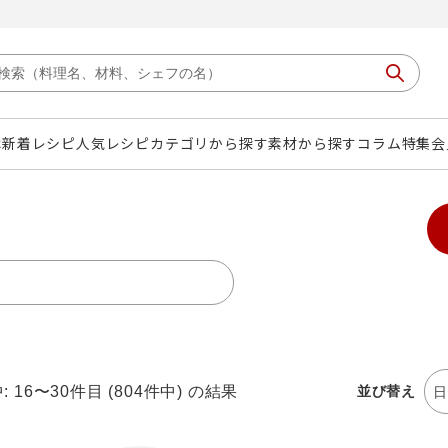
は
新着レシピ
人気レシピ
カテゴリから探す
素材から探す
コラム
特集
会
: 16〜30件目 (804件中) の結果
並び替え
日