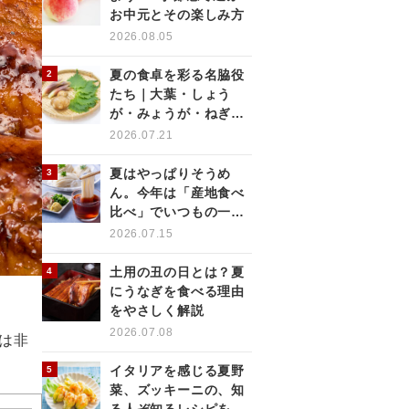
お中元とその楽しみ方
2026.08.05
夏の食卓を彩る名脇役
たち｜大葉・しょう
が・みょうが・ねぎの
薬味を使いこなす
2026.07.21
夏はやっぱりそうめ
ん。今年は「産地食べ
比べ」でいつもの一杯
をもっと楽しく
2026.07.15
土用の丑の日とは？夏
にうなぎを食べる理由
をやさしく解説
2026.07.08
は非
イタリアを感じる夏野
菜、ズッキーニの、知