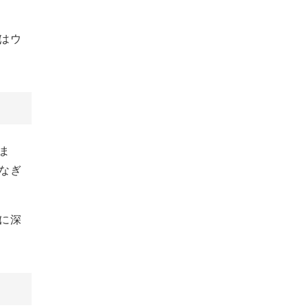
はウ
ま
なぎ
に深