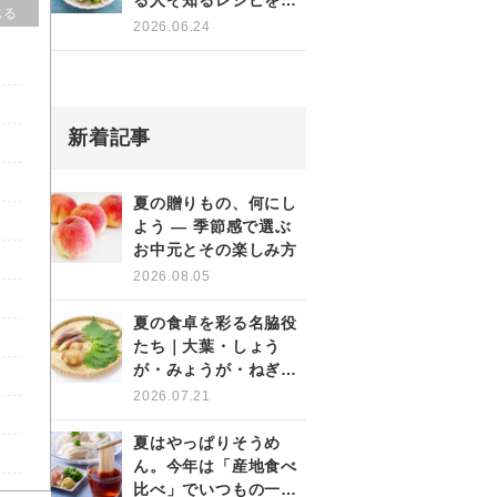
る人ぞ知るレシピをご
じる
紹介！
2026.06.24
新着記事
夏の贈りもの、何にし
よう ― 季節感で選ぶ
お中元とその楽しみ方
2026.08.05
夏の食卓を彩る名脇役
たち｜大葉・しょう
が・みょうが・ねぎの
薬味を使いこなす
2026.07.21
夏はやっぱりそうめ
ん。今年は「産地食べ
比べ」でいつもの一杯