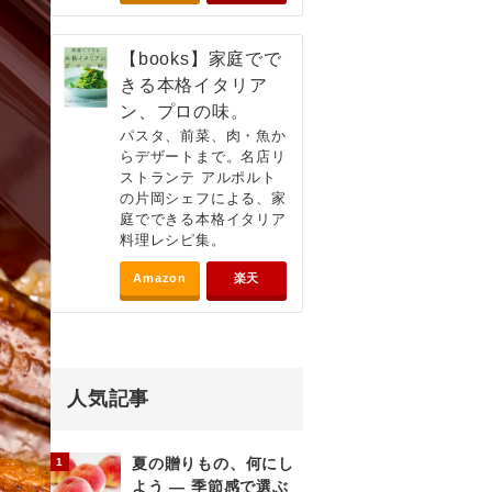
【books】家庭でで
きる本格イタリア
ン、プロの味。
パスタ、前菜、肉・魚か
らデザートまで。名店リ
ストランテ アルポルト
の片岡シェフによる、家
庭でできる本格イタリア
料理レシピ集。
Amazon
楽天
人気記事
夏の贈りもの、何にし
よう ― 季節感で選ぶ