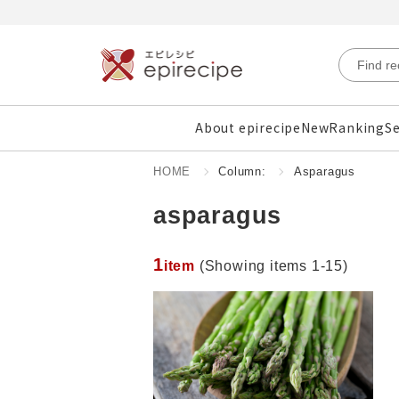
About epirecipe
New
Ranking
Se
HOME
Column:
Asparagus
asparagus
1
item
(Showing items 1-15)