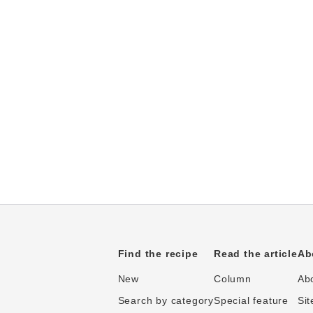
Find the recipe
Read the article
Ab
New
Column
Abo
Search by category
Special feature
Sit