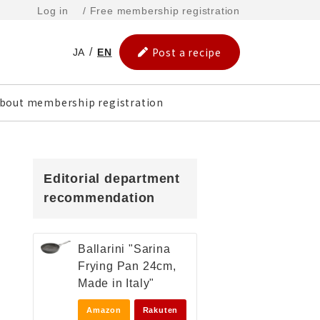
Log in
/ Free membership registration
Post a recipe
JA
EN
bout membership registration
Editorial department
recommendation
Ballarini "Sarina
Frying Pan 24cm,
Made in Italy"
Amazon
Rakuten