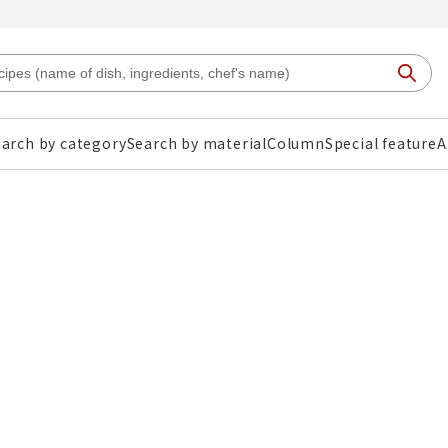
arch by category
Search by material
Column
Special feature
A