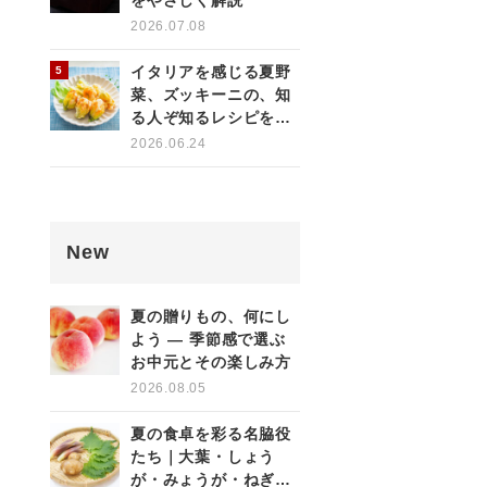
をやさしく解説
2026.07.08
イタリアを感じる夏野
菜、ズッキーニの、知
る人ぞ知るレシピをご
紹介！
2026.06.24
New
夏の贈りもの、何にし
よう ― 季節感で選ぶ
お中元とその楽しみ方
2026.08.05
夏の食卓を彩る名脇役
たち｜大葉・しょう
が・みょうが・ねぎの