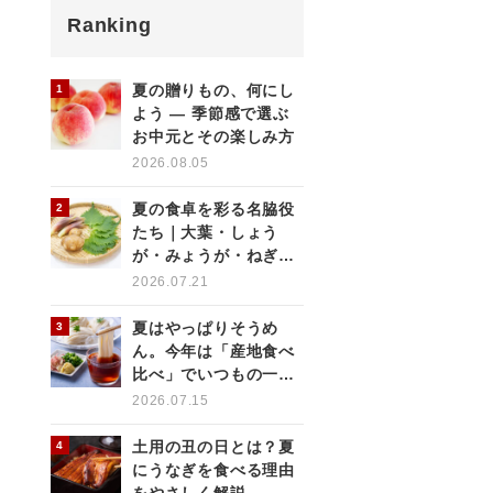
Ranking
夏の贈りもの、何にし
よう ― 季節感で選ぶ
お中元とその楽しみ方
2026.08.05
夏の食卓を彩る名脇役
たち｜大葉・しょう
が・みょうが・ねぎの
薬味を使いこなす
2026.07.21
夏はやっぱりそうめ
ん。今年は「産地食べ
比べ」でいつもの一杯
をもっと楽しく
2026.07.15
土用の丑の日とは？夏
にうなぎを食べる理由