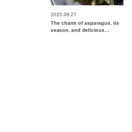
2023.09.27
The charm of asparagus, its
season, and delicious
recipes – Introducing
nutrition and enjoyment