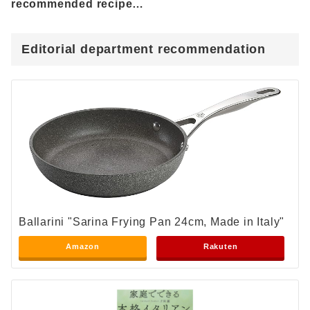
recommended recipes
that will allow you to
enjoy the charm and
Editorial department recommendation
deliciousness of
sweetfish
Ballarini "Sarina Frying Pan 24cm, Made in Italy"
Amazon
Rakuten