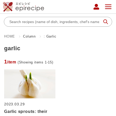
HOME
Column
: Garlic
garlic
1
item
(Showing items 1-15)
2023.03.29
Garlic sprouts: their