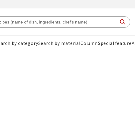
arch by category
Search by material
Column
Special feature
A