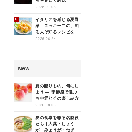
をやさしく解説
2026.07.08
イタリアを感じる夏野
菜、ズッキーニの、知
る人ぞ知るレシピをご
紹介！
2026.06.24
New
夏の贈りもの、何にし
よう ― 季節感で選ぶ
お中元とその楽しみ方
2026.08.05
夏の食卓を彩る名脇役
たち｜大葉・しょう
が・みょうが・ねぎの