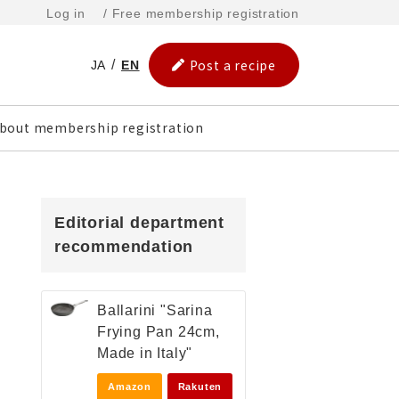
Log in
/ Free membership registration
Post a recipe
JA
EN
bout membership registration
Editorial department
recommendation
Ballarini "Sarina
Frying Pan 24cm,
Made in Italy"
Amazon
Rakuten