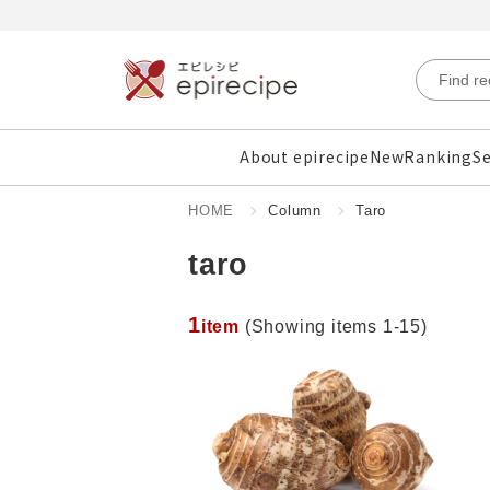
About epirecipe
New
Ranking
Se
HOME
Column
Taro
taro
1
item
(Showing items 1-15)