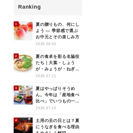
Ranking
夏の贈りもの、何にし
よう ― 季節感で選ぶ
お中元とその楽しみ方
2026.08.05
夏の食卓を彩る名脇役
たち｜大葉・しょう
が・みょうが・ねぎの
薬味を使いこなす
2026.07.21
夏はやっぱりそうめ
ん。今年は「産地食べ
比べ」でいつもの一杯
をもっと楽しく
2026.07.15
土用の丑の日とは？夏
にうなぎを食べる理由