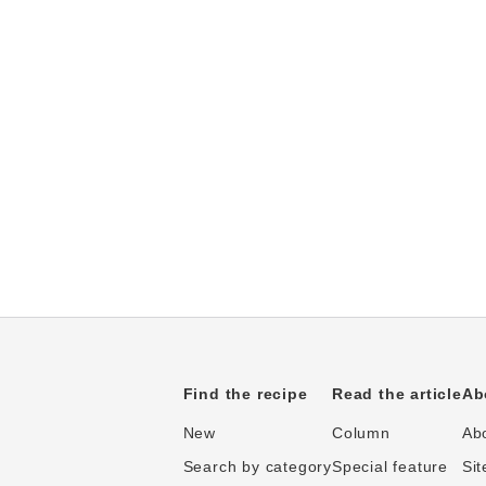
Find the recipe
Read the article
Ab
New
Column
Abo
Search by category
Special feature
Sit