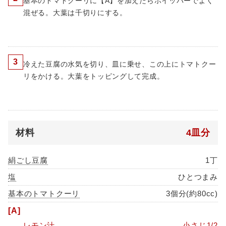
基本のトマトクーリに【A】を加えたらホイッパーでよく
混ぜる。大葉は千切りにする。
3
冷えた豆腐の水気を切り、皿に乗せ、この上にトマトクー
リをかける。大葉をトッピングして完成。
材料
4皿分
絹ごし豆腐
1丁
塩
ひとつまみ
基本のトマトクーリ
3個分(約80cc)
[A]
レモン汁
小さじ1/2