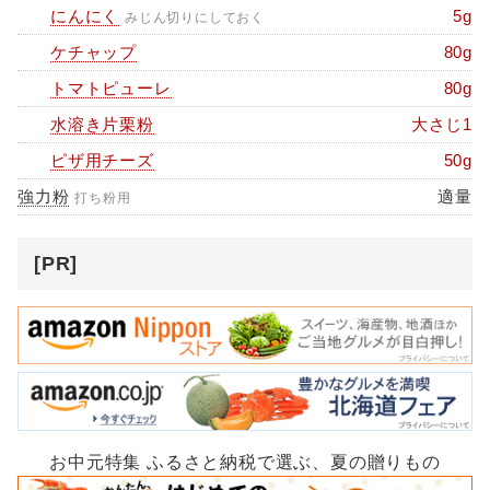
にんにく
5g
みじん切りにしておく
ケチャップ
80g
トマトピューレ
80g
水溶き片栗粉
大さじ1
ピザ用チーズ
50g
強力粉
適量
打ち粉用
[PR]
お中元特集 ふるさと納税で選ぶ、夏の贈りもの