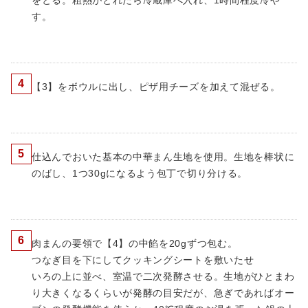
をとる。粗熱がとれたら冷蔵庫へ入れ、1時間程度冷や
す。
4
【3】をボウルに出し、ピザ用チーズを加えて混ぜる。
5
仕込んでおいた基本の中華まん生地を使用。生地を棒状に
のばし、1つ30gになるよう包丁で切り分ける。
6
肉まんの要領で【4】の中餡を20gずつ包む。
つなぎ目を下にしてクッキングシートを敷いたせ
いろの上に並べ、室温で二次発酵させる。生地がひとまわ
り大きくなるくらいが発酵の目安だが、急ぎであればオー