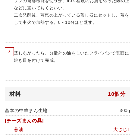
ブンの発酵機能を使うか、40℃程度のお湯を張った鍋の上
などに置いておくといい。
二次発酵後、蒸気の上がっている蒸し器にセットし、蓋を
して中火で加熱する。8～10分ほど蒸す。
7
蒸しあがったら、分量外の油をしいたフライパンで表面に
焼き目を付けて完成。
材料
10個分
基本の中華まん生地
300g
[チーズまんの具]
葱油
大さじ1