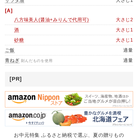
サラダ油
大さじ1
[A]
八方味美人(醤油+みりんで代用可)
大さじ2
酒
大さじ1
砂糖
大さじ1
ご飯
適量
青ねぎ
適量
刻んだものを使用
[PR]
お中元特集 ふるさと納税で選ぶ、夏の贈りもの