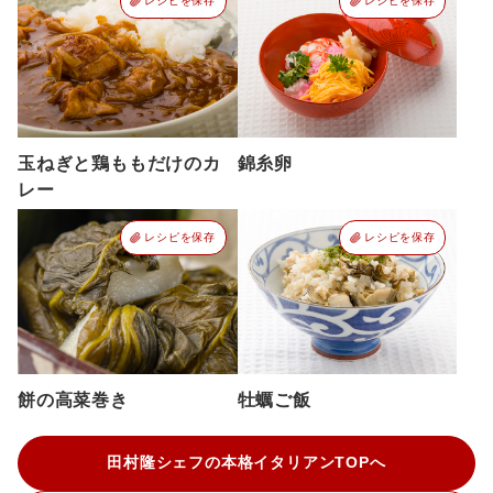
レシピを保存
レシピを保存
玉ねぎと鶏ももだけのカ
錦糸卵
レー
レシピを保存
レシピを保存
餅の高菜巻き
牡蠣ご飯
田村隆シェフの本格イタリアンTOPへ