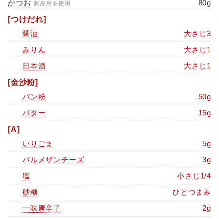
かつお
80g
刺身用を使用
[つけだれ]
醤油
大さじ3
みりん
大さじ1
日本酒
大さじ1
[金沙粉]
パン粉
50g
バター
15g
[A]
いりごま
5g
パルメザンチーズ
3g
塩
小さじ1/4
砂糖
ひとつまみ
一味唐辛子
2g