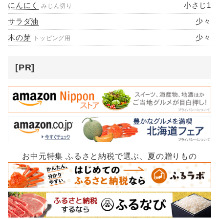
にんにく
小さじ1
みじん切り
サラダ油
少々
木の芽
少々
トッピング用
[PR]
お中元特集 ふるさと納税で選ぶ、夏の贈りもの