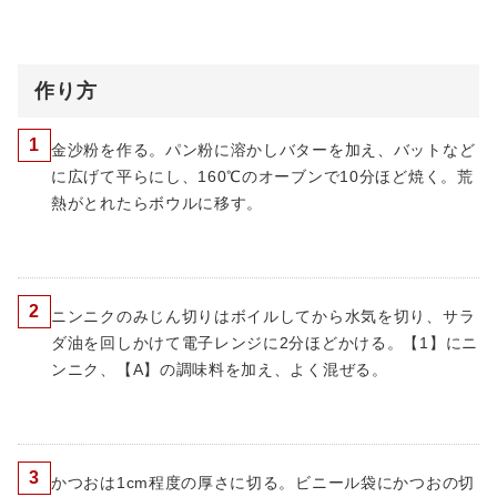
作り方
1
金沙粉を作る。パン粉に溶かしバターを加え、バットなど
に広げて平らにし、160℃のオーブンで10分ほど焼く。荒
熱がとれたらボウルに移す。
2
ニンニクのみじん切りはボイルしてから水気を切り、サラ
ダ油を回しかけて電子レンジに2分ほどかける。【1】にニ
ンニク、【A】の調味料を加え、よく混ぜる。
3
かつおは1cm程度の厚さに切る。ビニール袋にかつおの切