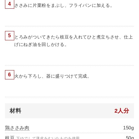
4
ささみに片栗粉をまぶし、フライパンに加える。
5
とろみがついてきたら枝豆を入れてひと煮立ちさせ、仕上
げにねぎ油を回しかける。
6
火から下ろし、器に盛りつけて完成。
材料
2人分
鶏ささみ肉
150g
枝豆
50g
下ゆでして薄皮をむいたものを使用