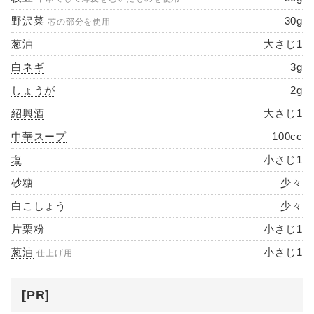
野沢菜
30g
芯の部分を使用
葱油
大さじ1
白ネギ
3g
しょうが
2g
紹興酒
大さじ1
中華スープ
100cc
塩
小さじ1
砂糖
少々
白こしょう
少々
片栗粉
小さじ1
葱油
小さじ1
仕上げ用
[PR]