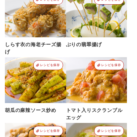
しらす衣の海老チーズ揚
ぶりの翡翠揚げ
げ
レシピを保存
レシピを保存
胡瓜の麻辣ソース炒め
トマト入りスクランブル
エッグ
レシピを保存
レシピを保存