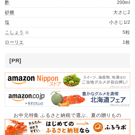
酢
200ml
砂糖
大さじ2
塩
小さじ1/2
こしょう
5粒
粒
ローリエ
1枚
[PR]
お中元特集 ふるさと納税で選ぶ、夏の贈りもの