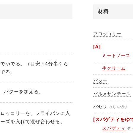
材料
。
ブロッコリー
[A]
ミートソース
でゆでる。（目安：4分半くら
生クリーム
ゆでる。
バター
、バターを加える。
パルメザンチーズ
パセリ
みじん切り
ブロッコリーを、フライパンに入
[スパゲティをゆで
チーズを入れて混ぜ合わせる。
スパゲティ
デ