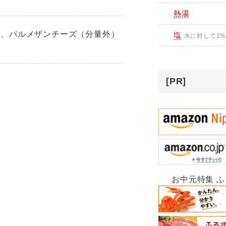
熱湯
）、パルメザンチーズ（分量外）
塩
水に対して1
[PR]
お中元特集 