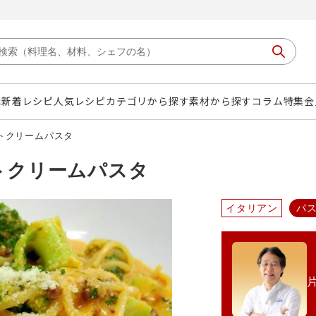
は
新着レシピ
人気レシピ
カテゴリから探す
素材から探す
コラム
特集
会
トクリームパスタ
トクリームパスタ
イタリアン
パ