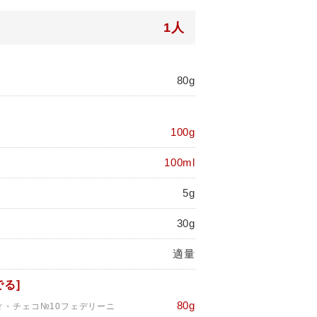
1人
80g
100g
100ml
5g
30g
適量
る]
80g
ィ・チェコ№10フェデリーニ