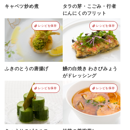
キャベツ炒め煮
タラの芽・こごみ・行者
にんにくのフリット
レシピを保存
レシピを保存
ふきのとうの唐揚げ
鰻の白焼き わさびみょう
がドレッシング
レシピを保存
レシピを保存