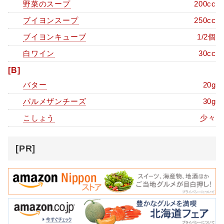
野菜のスープ
200cc
ブイヨンスープ
250cc
ブイヨンキューブ
1/2個
白ワイン
30cc
[B]
バター
20g
パルメザンチーズ
30g
こしょう
少々
[PR]