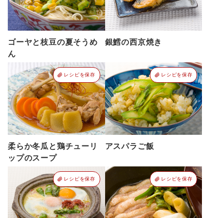
ゴーヤと枝豆の夏そうめ
銀鱈の西京焼き
ん
レシピを保存
レシピを保存
柔らか冬瓜と鶏チューリ
アスパラご飯
ップのスープ
レシピを保存
レシピを保存