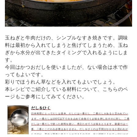
玉ねぎと牛肉だけの、シンプルなすき焼きです。調味
料は最初から入れてしまうと焦げてしまうため、玉ね
ぎから水分が出てきたタイミングで入れるようにしま
す。
今回はかつおだしを使いましたが、ない場合は水で作
ってもよいです。
彩りでほうれん草などを入れてもよいでしょう。
本レシピでご紹介している材料について、こちらのペ
ージもご参考にしてみてください。
だしをひく
日本料理にとってだしは基本。だしには一番だし、二番だしがあると言われてい
ます。一番だしは100℃以下で火を止めて余熱でうま味を押し出すのに対し、二番
だしは一番だしで使った材料を使い、煮立たせてうま味をとります。家庭では一
番、二番にこだわる必要はありません。だしをひくのは手間がかかると思われが
ちですが、意外と簡単に作ることができるのです。水に材料を入れて一日おけば