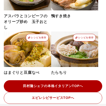
アスパラとコンビーフの
鴨すき焼き
オリーブ炒め 玉子おと
し
レシピを保存
レシピを保存
はまぐりと豆腐なべ
たらちり
田村隆シェフの本格イタリアンTOPへ
エピレシピサービスTOPへ