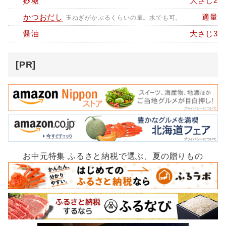
砂糖
大さじ2
かつおだし
適量
玉ねぎがかぶるくらいの量。水でも可。
醤油
大さじ3
[PR]
お中元特集 ふるさと納税で選ぶ、夏の贈りもの