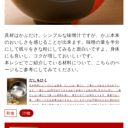
具材はかぶだけ。シンプルな味噌汁ですが、かぶ本来
のおいしさを感じることが出来ます。味噌の量を半分
にして残りをきな粉にしてみると面白いですよ。身体
にも良いし、コクが増しておいしいです。
本レシピでご紹介している材料について、こちらのペ
ージもご参考にしてみてください。
だしをひく
日本料理にとってだしは基本。だしには一番だし、二番だしがあると言われてい
ます。一番だしは100℃以下で火を止めて余熱でうま味を押し出すのに対し、二番
だしは一番だしで使った材料を使い、煮立たせてうま味をとります。家庭では一
番、二番にこだわる必要はありません。だしをひくのは手間がかかると思われが
ちですが、意外と簡単に作ることができるのです。水に材料を入れて一日おけば
それだけで充分にだしが出ます。物足りなければそれをコトコトと煮てさらに美
和食
汁物
味しいだしを取りましょう。余熱で出す一番だしよりも濃いうま味があ...