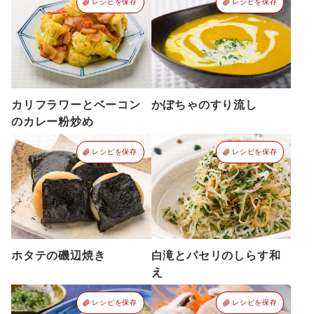
レシピを保存
レシピを保存
カリフラワーとベーコン
かぼちゃのすり流し
のカレー粉炒め
レシピを保存
レシピを保存
ホタテの磯辺焼き
白滝とパセリのしらす和
え
レシピを保存
レシピを保存