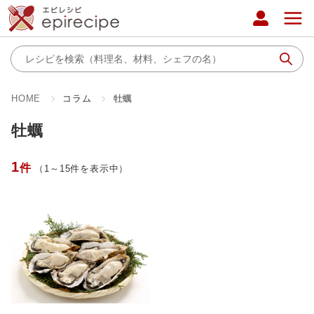
HOME
コラム
牡蠣
牡蠣
1
件
（1～15件を表示中）