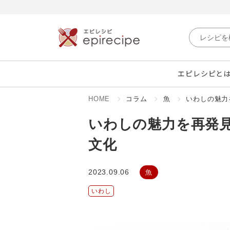
エピレシピと
HOME
コラム
魚
いわしの魅力
いわしの魅力を再発見
文化
2023.09.06
魚
いわし