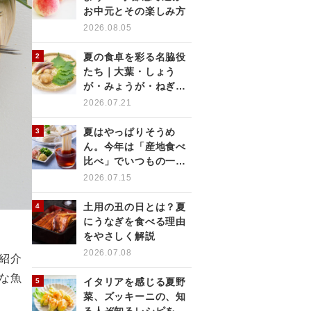
お中元とその楽しみ方
2026.08.05
夏の食卓を彩る名脇役
たち｜大葉・しょう
が・みょうが・ねぎの
薬味を使いこなす
2026.07.21
夏はやっぱりそうめ
ん。今年は「産地食べ
比べ」でいつもの一杯
をもっと楽しく
2026.07.15
土用の丑の日とは？夏
にうなぎを食べる理由
をやさしく解説
2026.07.08
紹介
な魚
イタリアを感じる夏野
菜、ズッキーニの、知