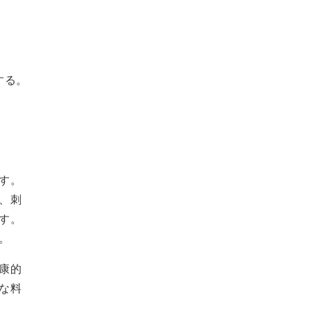
。
する。
す。
、刺
す。
。
康的
な料