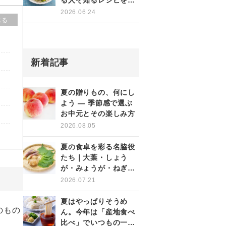
る人ぞ知るレシピをご
紹介！
2026.06.24
じる
新着記事
夏の贈りもの、何にし
よう ― 季節感で選ぶ
お中元とその楽しみ方
2026.08.05
夏の食卓を彩る名脇役
たち｜大葉・しょう
が・みょうが・ねぎの
薬味を使いこなす
2026.07.21
夏はやっぱりそうめ
のもの
ん。今年は「産地食べ
比べ」でいつもの一杯