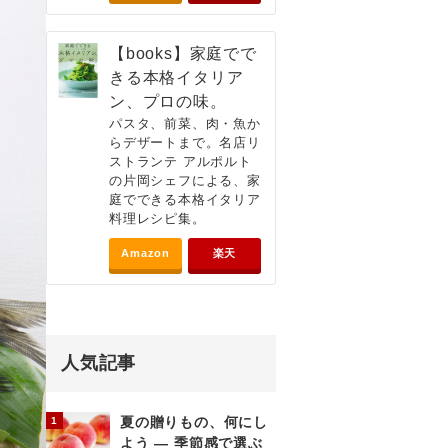
【books】家庭でで
きる本格イタリア
ン、プロの味。
パスタ、前菜、肉・魚か
らデザートまで。名店リ
ストランテ アルポルト
の片岡シェフによる、家
庭でできる本格イタリア
料理レシピ集。
Amazon
楽天
人気記事
夏の贈りもの、何にし
よう ― 季節感で選ぶ