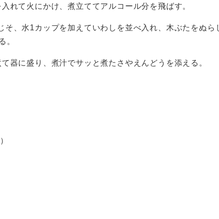
を入れて火にかけ、煮立ててアルコール分を飛ばす。
じそ、水1カップを加えていわしを並べ入れ、木ぶたをぬら
る。
煮て器に盛り、煮汁でサッと煮たさやえんどうを添える。
g）