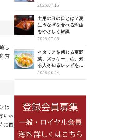
をもっと楽しく
2026.07.15
土用の丑の日とは？夏
にうなぎを食べる理由
をやさしく解説
2026.07.08
通し
イタリアを感じる夏野
良質
菜、ズッキーニの、知
る人ぞ知るレシピをご
紹介！
2026.06.24
ンは
ぼちゃ
特に西