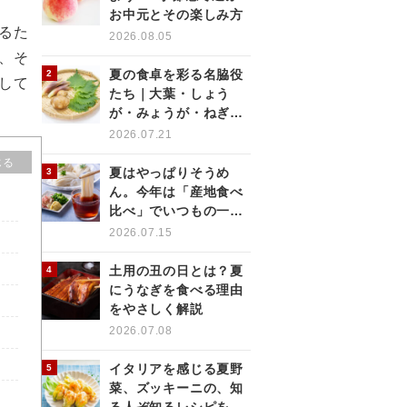
お中元とその楽しみ方
るた
2026.08.05
、そ
夏の食卓を彩る名脇役
して
たち｜大葉・しょう
が・みょうが・ねぎの
薬味を使いこなす
2026.07.21
じる
夏はやっぱりそうめ
ん。今年は「産地食べ
比べ」でいつもの一杯
をもっと楽しく
2026.07.15
土用の丑の日とは？夏
にうなぎを食べる理由
をやさしく解説
2026.07.08
イタリアを感じる夏野
菜、ズッキーニの、知