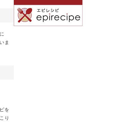
に
いま
ピを
こり