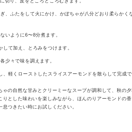
形に切り、皮をところどころむきます。
注ぎ、ふたをして火にかけ、かぼちゃが八分どおり柔らかく
ないように6〜8分煮ます。
かして加え、とろみをつけます。
う各少々で味を調えます。
し、軽くローストしたスライスアーモンドを散らして完成で
ちゃの自然な甘みとクリーミーなスープが調和して、秋の夕
こりとした味わいを楽しみながら、ほんのりアーモンドの香
一息つきたい時にお試しください。