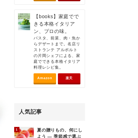
【books】家庭でで
きる本格イタリア
ン、プロの味。
パスタ、前菜、肉・魚か
らデザートまで。名店リ
ストランテ アルポルト
の片岡シェフによる、家
庭でできる本格イタリア
料理レシピ集。
Amazon
楽天
人気記事
夏の贈りもの、何にし
よう ― 季節感で選ぶ