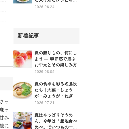
る人ぞ知るレシピをご
紹介！
2026.06.24
新着記事
夏の贈りもの、何にし
よう ― 季節感で選ぶ
お中元とその楽しみ方
2026.08.05
夏の食卓を彩る名脇役
たち｜大葉・しょう
が・みょうが・ねぎの
さっ
薬味を使いこなす
2026.07.21
鹿ヶ
夏はやっぱりそうめ
甘み
ん。今年は「産地食べ
他に
比べ」でいつもの一杯