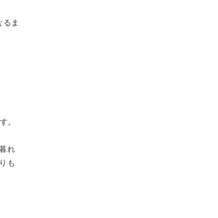
なるま
す。
暮れ
りも