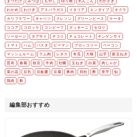
まつたけ
みつば
もやし
ゆり根
れんこん
わかさぎ
わかめ
わけぎ
アスパラガス
イタリア
エンダイブ
オクラ
カリフラワー
キャベツ
クレソン
グリーンピース
ケーキ
ココア
コロッケ
コンビーフ
ズッキーニ
セロリ
ソーセージ
タアサイ
チコリ
チョコレート
チンゲンサイ
トマト
ハム
パスタ
ピーマン
ブロッコリー
ベーコン
マッシュルーム
ラム肉
レタス
冬瓜
大根
山芋
新玉ねぎ
昆布
春菊
枝豆
牛肉
牡蠣
玉ねぎ
白菜
肉じゃが
菜の花
豆乳
豆板醬
豆腐
豚肉
貝柱
酢
里芋
鮎
鶏肉
麩
編集部おすすめ