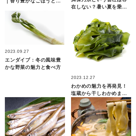
｜香り豊かなごぼうと赤
在しない？暑い夏を乗り
とうがらしの一品炒め
切るためのそうめんの秘
密を大解剖！
2023.09.27
エンダイブ：冬の風味豊
かな野菜の魅力と食べ方
2023.12.27
わかめの魅力を再発見！
塩蔵から干しわかめま
で、多彩なレシピで楽し
む海の恵み