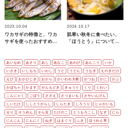
2023.10.04
2024.10.17
ワカサギの特徴と、ワカ
肌寒い秋冬に食べたい、
サギを使ったおすすめレ
「ほうとう」についてご
シピのご紹介
紹介！
あいなめ
あさり
あじ
あなご
あわび
あんこう
いか
いさき
いしもち
いわし
うど
うどん
うなぎ
えのきだけ
えび
おかひじき
おから
かいわれ大根
かつお
かに
かぶ
かぼちゃ
かます
がんもどき
きゅうり
くり
くわい
こんにゃく
ごぼう
さざえ
さつまいも
さやいんげん
しいたけ
ししとうがらし
しらたき
しろうり
じゃがいも
せり
そうめん
そら豆
たけのこ
とうもろこし
なす
にら
にんじん
にんにく
ねぎ
はまぐり
ふき
ほうれん草