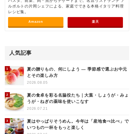
パスタ、前菜、肉・魚からデザートまで。名店リストランテ ア
ルポルトの片岡シェフによる、家庭でできる本格イタリア料理
レシピ集。
Amazon
楽天
人気記事
夏の贈りもの、何にしよう ― 季節感で選ぶお中元
とその楽しみ方
2026.08.05
夏の食卓を彩る名脇役たち｜大葉・しょうが・みょ
うが・ねぎの薬味を使いこなす
2026.07.21
夏はやっぱりそうめん。今年は「産地食べ比べ」で
いつもの一杯をもっと楽しく