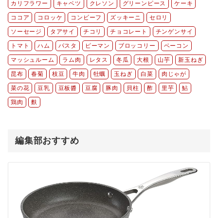
カリフラワー
キャベツ
クレソン
グリーンピース
ケーキ
ココア
コロッケ
コンビーフ
ズッキーニ
セロリ
ソーセージ
タアサイ
チコリ
チョコレート
チンゲンサイ
トマト
ハム
パスタ
ピーマン
ブロッコリー
ベーコン
マッシュルーム
ラム肉
レタス
冬瓜
大根
山芋
新玉ねぎ
昆布
春菊
枝豆
牛肉
牡蠣
玉ねぎ
白菜
肉じゃが
菜の花
豆乳
豆板醬
豆腐
豚肉
貝柱
酢
里芋
鮎
鶏肉
麩
編集部おすすめ