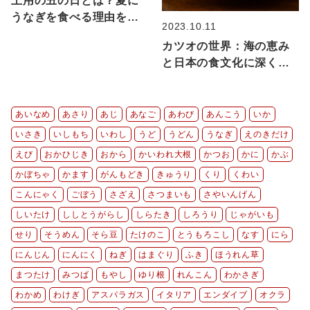
土用の丑の日とは？夏に
うなぎを食べる理由をや
2023.10.11
さしく解説
カツオの世界：海の恵み
と日本の食文化に深く息
づく食材としての魅力に
ついて解説！
あいなめ
あさり
あじ
あなご
あわび
あんこう
いか
いさき
いしもち
いわし
うど
うどん
うなぎ
えのきだけ
えび
おかひじき
おから
かいわれ大根
かつお
かに
かぶ
かぼちゃ
かます
がんもどき
きゅうり
くり
くわい
こんにゃく
ごぼう
さざえ
さつまいも
さやいんげん
しいたけ
ししとうがらし
しらたき
しろうり
じゃがいも
せり
そうめん
そら豆
たけのこ
とうもろこし
なす
にら
にんじん
にんにく
ねぎ
はまぐり
ふき
ほうれん草
まつたけ
みつば
もやし
ゆり根
れんこん
わかさぎ
わかめ
わけぎ
アスパラガス
イタリア
エンダイブ
オクラ