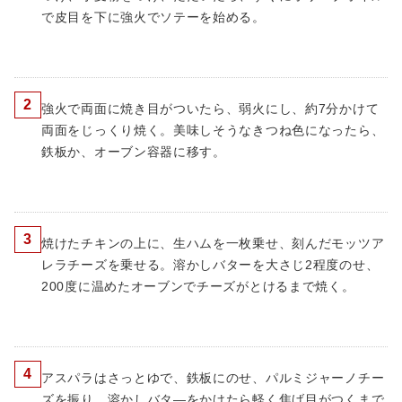
で皮目を下に強火でソテーを始める。
2
強火で両面に焼き目がついたら、弱火にし、約7分かけて
両面をじっくり焼く。美味しそうなきつね色になったら、
鉄板か、オーブン容器に移す。
3
焼けたチキンの上に、生ハムを一枚乗せ、刻んだモッツア
レラチーズを乗せる。溶かしバターを大さじ2程度のせ、
200度に温めたオーブンでチーズがとけるまで焼く。
4
アスパラはさっとゆで、鉄板にのせ、パルミジャーノチー
ズを振り、溶かしバタ―をかけたら軽く焦げ目がつくまで