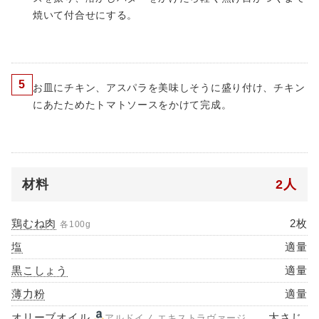
焼いて付合せにする。
5
お皿にチキン、アスパラを美味しそうに盛り付け、チキン
にあたためたトマトソースをかけて完成。
材料
2人
鶏むね肉
2枚
各100g
塩
適量
黒こしょう
適量
薄力粉
適量
オリーブオイル
大さじ
アルドイノ エキストラヴァージ