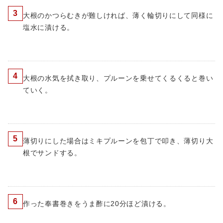
3
大根のかつらむきが難しければ、薄く輪切りにして同様に
塩水に漬ける。
4
大根の水気を拭き取り、プルーンを乗せてくるくると巻い
ていく。
5
薄切りにした場合はミキプルーンを包丁で叩き、薄切り大
根でサンドする。
6
作った奉書巻きをうま酢に20分ほど漬ける。