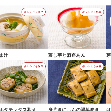
レシピを保存
レシピを保存
ま汁
蒸し芋と酒盗あん
芽
レシピを保存
レシピを保存
ホタテレタス和え
身片きにしんの湯葉巻き
は