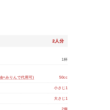
2人分
1杯
油+みりんで代用可)
50cc
小さじ1
大さじ1
2個