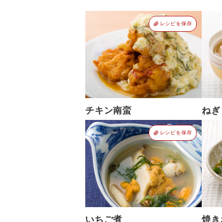
レシピを保存
ねぎ
チキン南蛮
レシピを保存
いちご煮
焼き