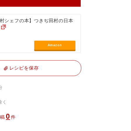
村シェフの本】つきぢ田村の日本
Amazon
レシピを保存
分
除く
0
投稿
件