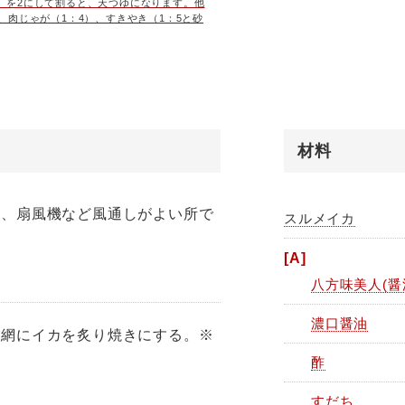
）を2にして割ると、天つゆになります。他
、肉じゃが（1：4）、すきやき（1：5と砂
でんつゆ（1：6）などにも代用できます。冷
るので常備しておきましょう。
材料
て、扇風機など風通しがよい所で
スルメイカ
[A]
八方味美人(醤
濃口醤油
た網にイカを炙り焼きにする。※
酢
すだち