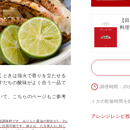
【田
料理
くときは強火で香りを立たせる
すだちの酸味がよく合う一品で
調理時間：20
いて、こちらのページもご参考
イカの乾燥時間を
アレンジレシピ
能調味料です。みりんと醤油の割合が1：1な
に活用可能です。例えば、八方美人1に対し