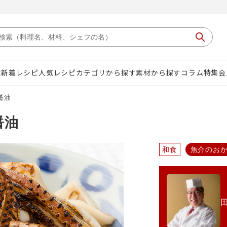
は
新着レシピ
人気レシピ
カテゴリから探す
素材から探す
コラム
特集
会
醤油
醤油
和食
魚介のお