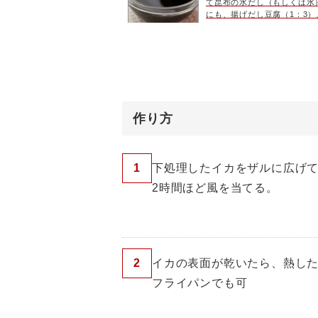
て昆布の水だし（もしくは水
にも、揚げだし豆腐（1：3）
糖）、かけそば（1：5）、お
蔵庫で1週間ほど保存ができ
作り方
1
下処理したイカをザルに広げ
2時間ほど風を当てる。
2
イカの表面が乾いたら、熱し
フライパンでも可