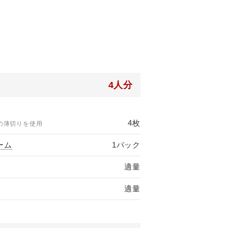
4人分
4枚
度の薄切りを使用
ーム
1パック
適量
適量