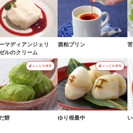
レーマディアンジェリ
酒粕プリン
苦
ゼルのクリーム
レシピを保存
レシピを保存
だ餅
ゆり根最中
い