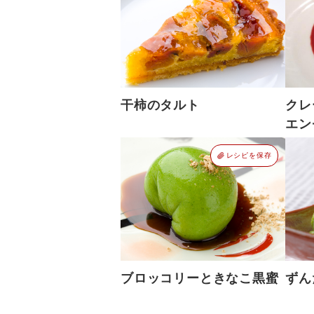
干柿のタルト
ク
エン
レシピを保存
ブロッコリーときなこ黒蜜
ずん