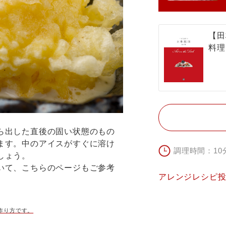
【田
料理
ら出した直後の固い状態のもの
ます。中のアイスがすぐに溶け
調理時間：10
しょう。
いて、こちらのページもご参考
アレンジレシピ
作り方です。