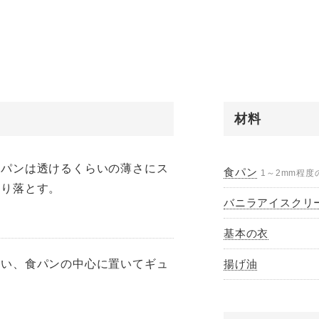
材料
食パンは透けるくらいの薄さにス
食パン
1～2mm程
切り落とす。
バニラアイスクリ
基本の衣
くい、食パンの中心に置いてギュ
揚げ油