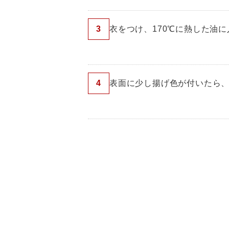
3
衣をつけ、170℃に熱した油
4
表面に少し揚げ色が付いたら