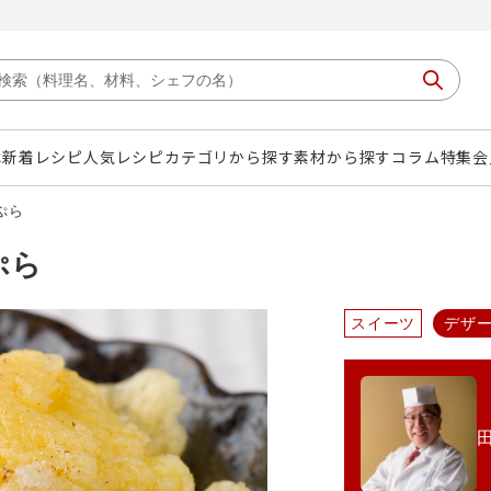
は
新着レシピ
人気レシピ
カテゴリから探す
素材から探す
コラム
特集
会
ぷら
ぷら
スイーツ
デザ