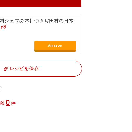
村シェフの本】つきぢ田村の日本
Amazon
レシピを保存
分
0
投稿
件