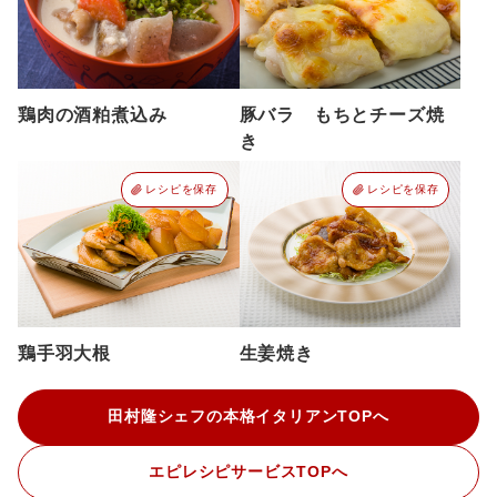
鶏肉の酒粕煮込み
豚バラ もちとチーズ焼
き
レシピを保存
レシピを保存
鶏手羽大根
生姜焼き
田村隆シェフの本格イタリアンTOPへ
エピレシピサービスTOPへ