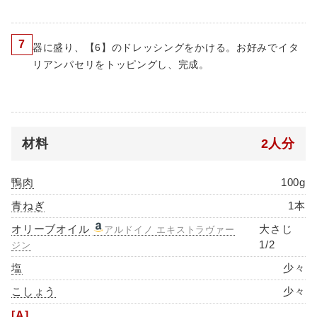
7
器に盛り、【6】のドレッシングをかける。お好みでイタ
リアンパセリをトッピングし、完成。
材料
2人分
鴨肉
100g
青ねぎ
1本
オリーブオイル
大さじ
アルドイノ エキストラヴァー
1/2
ジン
塩
少々
こしょう
少々
[A]