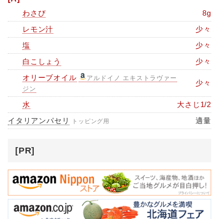
わさび
8g
レモン汁
少々
塩
少々
白こしょう
少々
オリーブオイル
アルドイノ エキストラヴァー
少々
ジン
水
大さじ1/2
イタリアンパセリ
適量
トッピング用
[PR]