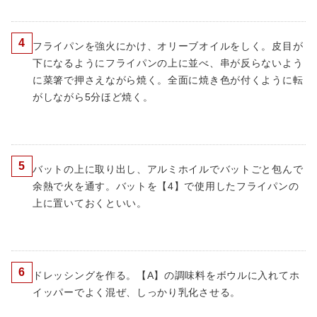
4
フライパンを強火にかけ、オリーブオイルをしく。皮目が
下になるようにフライパンの上に並べ、串が反らないよう
に菜箸で押さえながら焼く。全面に焼き色が付くように転
がしながら5分ほど焼く。
5
バットの上に取り出し、アルミホイルでバットごと包んで
余熱で火を通す。バットを【4】で使用したフライパンの
上に置いておくといい。
6
ドレッシングを作る。【A】の調味料をボウルに入れてホ
イッパーでよく混ぜ、しっかり乳化させる。