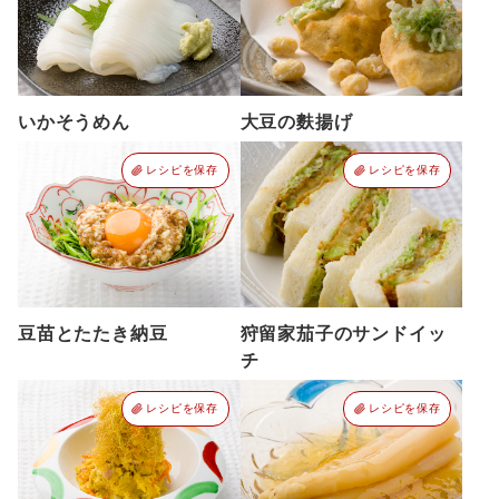
いかそうめん
大豆の麩揚げ
レシピを保存
レシピを保存
豆苗とたたき納豆
狩留家茄子のサンドイッ
チ
レシピを保存
レシピを保存