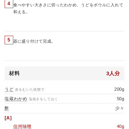
4
食べやすい大きさに切ったわかめ、うどをボウルに入れて
和える。
5
器に盛り付けて完成。
材料
3人分
うど
200g
皮をむいた状態で
塩蔵わかめ
50g
塩抜きをしておく
酢
少々
[A]
信州味噌
40g