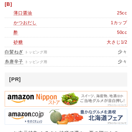
[B]
薄口醤油
25cc
かつおだし
1カップ
酢
50cc
砂糖
大さじ1/2
白髪ねぎ
少々
トッピング用
糸唐辛子
少々
トッピング用
[PR]