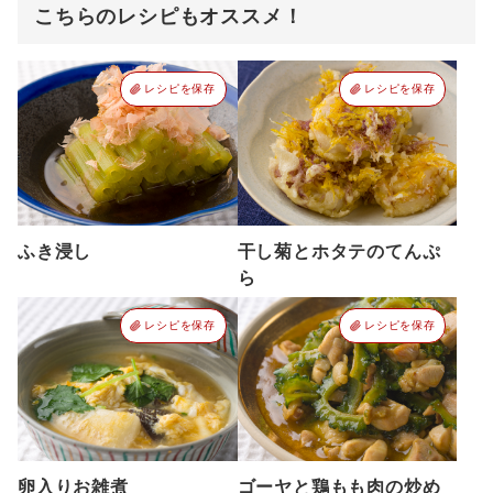
こちらのレシピもオススメ！
レシピを保存
レシピを保存
ふき浸し
干し菊とホタテのてんぷ
ら
レシピを保存
レシピを保存
卵入りお雑煮
ゴーヤと鶏もも肉の炒め