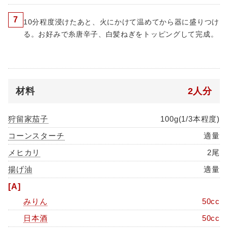
7
10分程度浸けたあと、火にかけて温めてから器に盛りつけ
る。お好みで糸唐辛子、白髪ねぎをトッピングして完成。
材料
2人分
狩留家茄子
100g(1/3本程度)
コーンスターチ
適量
メヒカリ
2尾
揚げ油
適量
[A]
みりん
50cc
日本酒
50cc