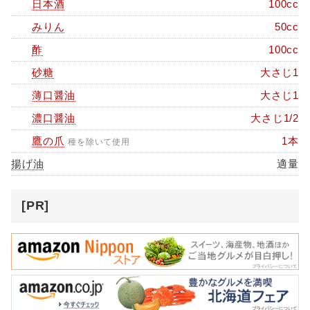
日本酒
100cc
みりん
50cc
酢
100cc
砂糖
大さじ1
薄口醤油
大さじ1
濃口醤油
大さじ1/2
鷹の爪
1本
種を除いて使用
揚げ油
適量
[PR]