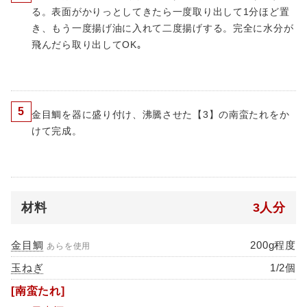
る。表面がかりっとしてきたら一度取り出して1分ほど置
き、もう一度揚げ油に入れて二度揚げする。完全に水分が
飛んだら取り出してOK｡
5
金目鯛を器に盛り付け、沸騰させた【3】の南蛮たれをか
けて完成。
材料
3人分
金目鯛
200g程度
あらを使用
玉ねぎ
1/2個
[南蛮たれ]