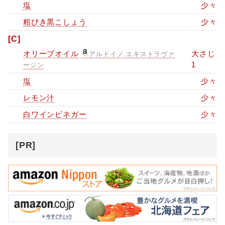
塩
少々
粗びき黒こしょう
少々
[C]
オリーブオイル
大さじ
アルドイノ エキストラヴァ
1
ージン
塩
少々
レモン汁
少々
白ワインビネガー
少々
[PR]