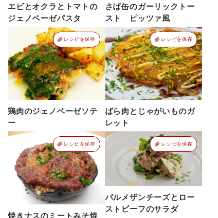
エビとオクラとトマトの
さば缶のガーリックトー
ジェノベーゼパスタ
スト ピッツァ風
レシピを保存
レシピを保存
鶏肉のジェノベーゼソテ
ばら肉とじゃがいものガ
ー
レット
レシピを保存
レシピを保存
パルメザンチーズとロー
ストビーフのサラダ
焼きナスのミートみそ焼