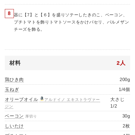
8
器に【7】と【６】を盛りソテーしたきのこ、ベーコン、
プチトマトを飾りトマトソースをかけパセリ、パルメザン
チーズを飾る。
材料
2人
鶏ひき肉
200g
玉ねぎ
1/4個
オリーブオイル
大さじ
アルドイノ エキストラヴァー
1/2
ジン
ベーコン
30g
厚切り
しいたけ
2枚