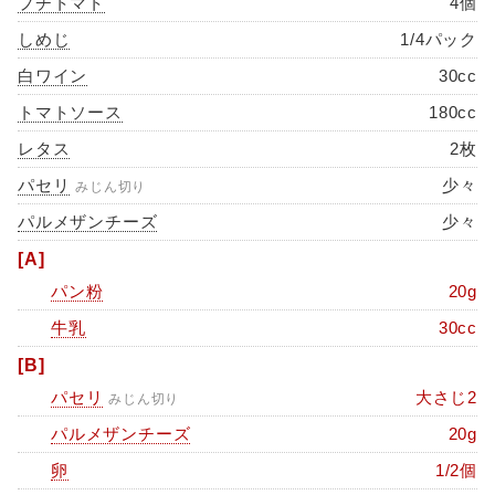
プチトマト
4個
しめじ
1/4パック
白ワイン
30cc
トマトソース
180cc
レタス
2枚
パセリ
少々
みじん切り
パルメザンチーズ
少々
[A]
パン粉
20g
牛乳
30cc
[B]
パセリ
大さじ2
みじん切り
パルメザンチーズ
20g
卵
1/2個