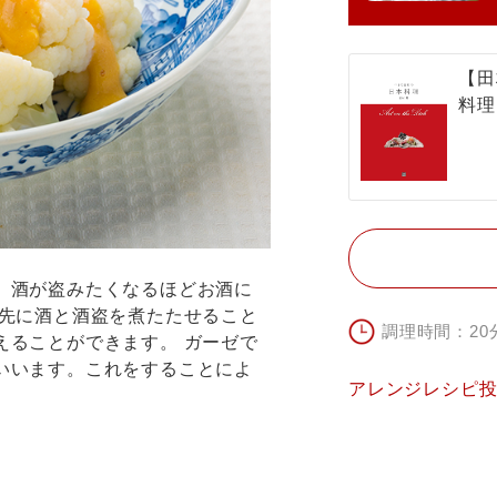
【田
料理
、酒が盗みたくなるほどお酒に
 先に酒と酒盗を煮たたせること
調理時間：20
えることができます。 ガーゼで
いいます。これをすることによ
アレンジレシピ