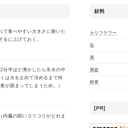
材料
れて食べやすい大きさに裂いた
カリフラワー
ざるに上げておく。
塩
酒
2分半ほど沸かしたら氷水の中
酒盗
しくは火を止めて冷めるまで待
卵黄
卵黄が固まってしまうため。）
[PR]
（内臓の固いコリコリがとれま