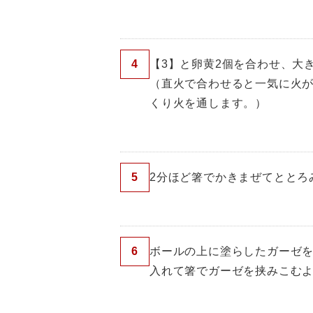
4
【3】と卵黄2個を合わせ、大
（直火で合わせると一気に火
くり火を通します。）
5
2分ほど箸でかきまぜてととろ
6
ボールの上に塗らしたガーゼを
入れて箸でガーゼを挟みこむ