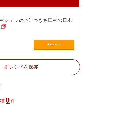
村シェフの本】つきぢ田村の日本
Amazon
レシピを保存
分
0
投稿
件