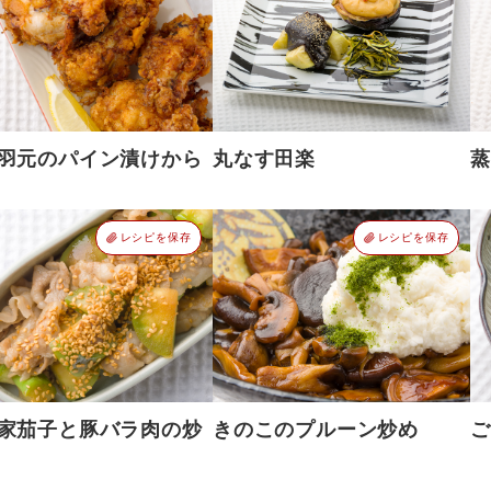
羽元のパイン漬けから
丸なす田楽
蒸
レシピを保存
レシピを保存
家茄子と豚バラ肉の炒
きのこのプルーン炒め
ご