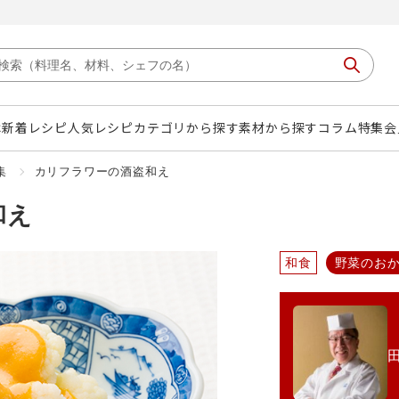
は
新着レシピ
人気レシピ
カテゴリから探す
素材から探す
コラム
特集
会
集
カリフラワーの酒盗和え
和え
和食
野菜のお