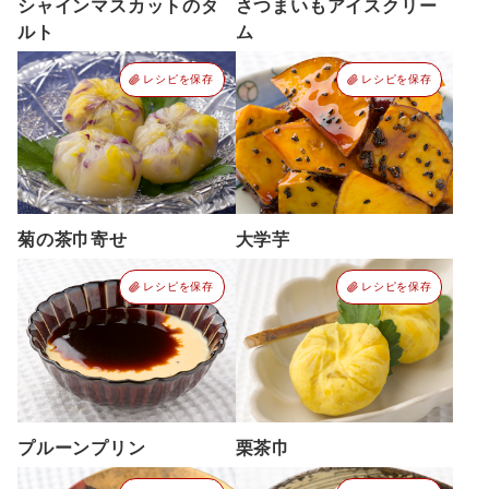
シャインマスカットのタ
さつまいもアイスクリー
ルト
ム
レシピを保存
レシピを保存
菊の茶巾寄せ
大学芋
レシピを保存
レシピを保存
プルーンプリン
栗茶巾