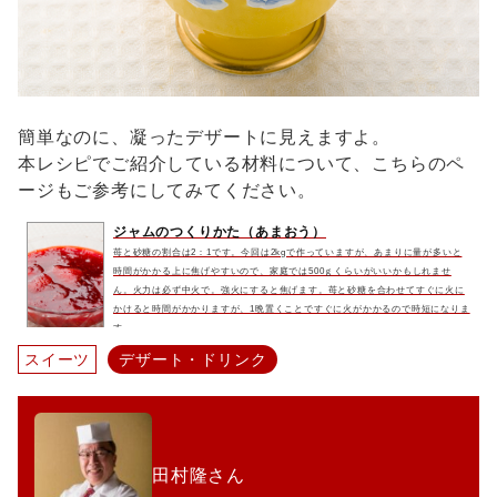
簡単なのに、凝ったデザートに見えますよ。
本レシピでご紹介している材料について、こちらのペ
ージもご参考にしてみてください。
ジャムのつくりかた（あまおう）
苺と砂糖の割合は2：1です。今回は2kgで作っていますが、あまりに量が多いと
時間がかかる上に焦げやすいので、家庭では500ｇくらいがいいかもしれませ
ん。火力は必ず中火で。強火にすると焦げます。苺と砂糖を合わせてすぐに火に
かけると時間がかかりますが、1晩置くことですぐに火がかかるので時短になりま
す。
スイーツ
デザート・ドリンク
田村隆さん