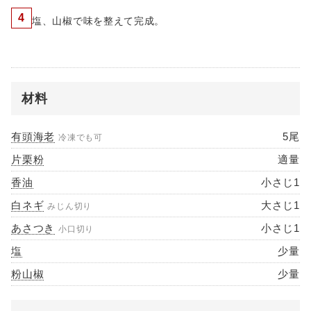
4
塩、山椒で味を整えて完成。
材料
有頭海老
5尾
冷凍でも可
片栗粉
適量
香油
小さじ1
白ネギ
大さじ1
みじん切り
あさつき
小さじ1
小口切り
塩
少量
粉山椒
少量