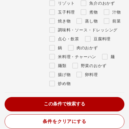
リゾット
魚介のおかず
玉子料理
煮物
汁物
焼き物
蒸し物
前菜
調味料・ソース・ドレッシング
点心・飲茶
豆腐料理
鍋
肉のおかず
米料理・チャーハン
麺
麺類
野菜のおかず
揚げ物
卵料理
炒め物
条件をクリアにする