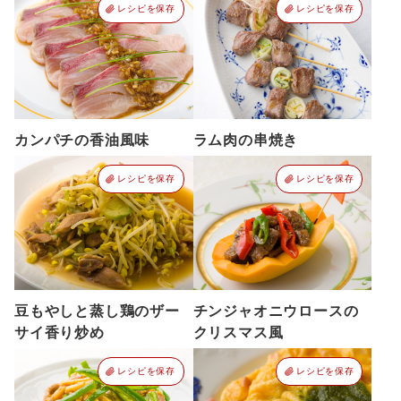
レシピを保存
レシピを保存
カンパチの香油風味
ラム肉の串焼き
レシピを保存
レシピを保存
豆もやしと蒸し鶏のザー
チンジャオニウロースの
サイ香り炒め
クリスマス風
レシピを保存
レシピを保存