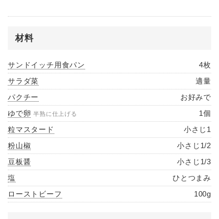
材料
サンドイッチ用食パン
4枚
サラダ菜
適量
パクチー
お好みで
ゆで卵
1個
半熟に仕上げる
粒マスタード
小さじ1
粉山椒
小さじ1/2
豆板醤
小さじ1/3
塩
ひとつまみ
ローストビーフ
100g