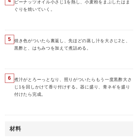
4
ピーナッツオイル小さじ1を熱し、小麦粉をまぶしたはま
ぐりを焼いていく。
5
焼き色がついたら裏返し、先ほどの蒸し汁を大さじ2と、
黒酢と、はちみつを加えて煮詰める。
6
煮汁がとろーっとなり、照りがついたらもう一度黒酢大さ
じ1を回しかけて香り付けする。器に盛り、青ネギを盛り
付けたら完成。
材料