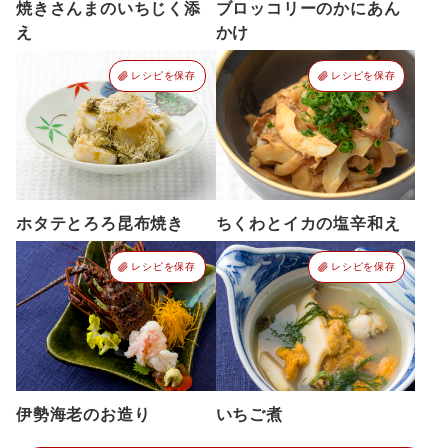
焼きさんまのいちじく添
ブロッコリーのかにあん
え
かけ
レシピを保存
レシピを保存
ホタテとろろ昆布焼き
ちくわとイカの塩辛和え
レシピを保存
レシピを保存
伊勢海老のお造り
いちご煮