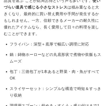
品質を選ぶ”ことが結局お得という声も多いです。
使い
づらい道具で感じる小さなストレス
は積み重なると大
きくなり、最終的に買い替え費用や手間が発生するか
もしれません。一方、信頼できるメーカーの耐久性に
優れたアイテムなら、長く愛用して日々の料理を楽し
むことができます。
フライパン：深型＋底厚で幅広い調理に対応
鍋：鋳物ホーローなどの丸底形状で煮物や炊飯もス
ムーズ
包丁：三徳包丁が1本あると野菜・肉・魚がすべて
OK
スライサーセット：シンプルな構造で時短＆すっき
り収納
調理用スプーン：炒める・すくう・盛り付けまで1