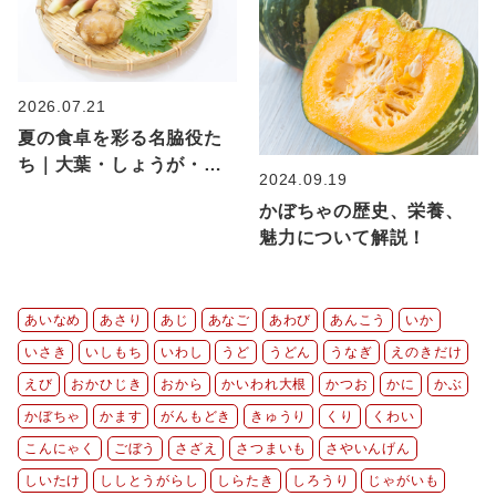
2026.07.21
夏の食卓を彩る名脇役た
ち｜大葉・しょうが・み
2024.09.19
ょうが・ねぎの薬味を使
かぼちゃの歴史、栄養、
いこなす
魅力について解説！
あいなめ
あさり
あじ
あなご
あわび
あんこう
いか
いさき
いしもち
いわし
うど
うどん
うなぎ
えのきだけ
えび
おかひじき
おから
かいわれ大根
かつお
かに
かぶ
かぼちゃ
かます
がんもどき
きゅうり
くり
くわい
こんにゃく
ごぼう
さざえ
さつまいも
さやいんげん
しいたけ
ししとうがらし
しらたき
しろうり
じゃがいも