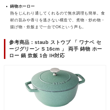
鋳物ホーロー
熱をじんわり通してくれるので無水調理も簡単。食
材の旨みや香りを逃さない構造で、煮物・炒め物・
揚げ物・炊飯まで一台でOKという声も。
参考商品：staub ストウブ 「 ワナベ セ
ージグリーン S 16cm 」 両手 鋳物 ホー
ロー 鍋 炊飯 1合 IH対応