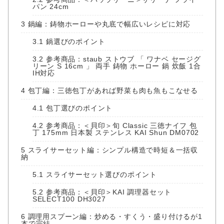
パン 24cm
3
鍋編：鋳物ホーローや丸底で幅広いレシピに対応
3.1
鍋選びのポイント
3.2
参考商品：staub ストウブ 「 ワナベ セージグ
リーン S 16cm 」 両手 鋳物 ホーロー 鍋 炊飯 1合
IH対応
4
包丁編：三徳包丁があれば野菜も肉も魚もこなせる
4.1
包丁選びのポイント
4.2
参考商品：＜貝印＞旬 Classic 三徳ナイフ 包
丁 175mm 日本製 ステンレス KAI Shun DM0702
5
スライサーセット編：シンプル構造で時短＆一括収
納
5.1
スライサーセット選びのポイント
5.2
参考商品：＜貝印＞KAI 調理器セット
SELECT100 DH3027
6
調理用スプーン編：炒める・すくう・盛り付けるが1
本で完結