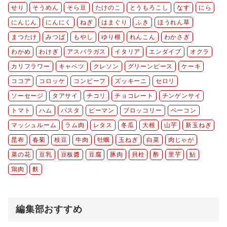
せり
そうめん
そら豆
たけのこ
とうもろこし
なす
にら
にんじん
にんにく
ねぎ
はまぐり
ふき
ほうれん草
まつたけ
みつば
もやし
ゆり根
れんこん
わかさぎ
わかめ
わけぎ
アスパラガス
イタリア
エンダイブ
オクラ
カリフラワー
キャベツ
クレソン
グリーンピース
ケーキ
ココア
コロッケ
コンビーフ
ズッキーニ
セロリ
ソーセージ
タアサイ
チコリ
チョコレート
チンゲンサイ
トマト
ハム
パスタ
ピーマン
ブロッコリー
ベーコン
マッシュルーム
ラム肉
レタス
冬瓜
大根
山芋
新玉ねぎ
昆布
春菊
枝豆
牛肉
牡蠣
玉ねぎ
白菜
肉じゃが
菜の花
豆乳
豆板醬
豆腐
豚肉
貝柱
酢
里芋
鮎
鶏肉
麩
編集部おすすめ