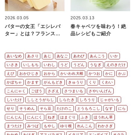
2026.03.05
2025.03.13
バターの女王「エシレバ
春キャベツを味わう！絶
ター」とは？フランス発
品レシピもご紹介
A.O.P.認定の発酵バター
を楽しもう！
あいなめ
あさり
あじ
あなご
あわび
あんこう
いか
いさき
いしもち
いわし
うど
うどん
うなぎ
えのきだけ
えび
おかひじき
おから
かいわれ大根
かつお
かに
かぶ
かぼちゃ
かます
がんもどき
きゅうり
くり
くわい
こんにゃく
ごぼう
さざえ
さつまいも
さやいんげん
しいたけ
ししとうがらし
しらたき
しろうり
じゃがいも
せり
そうめん
そら豆
たけのこ
とうもろこし
なす
にら
にんじん
にんにく
ねぎ
はまぐり
ふき
ほうれん草
まつたけ
みつば
もやし
ゆり根
れんこん
わかさぎ
わかめ
わけぎ
アスパラガス
イタリア
エンダイブ
オクラ