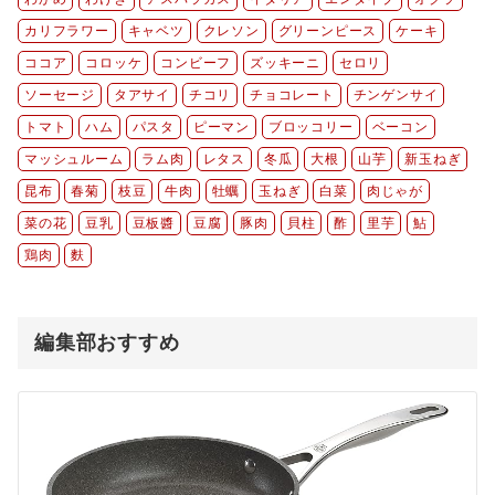
カリフラワー
キャベツ
クレソン
グリーンピース
ケーキ
ココア
コロッケ
コンビーフ
ズッキーニ
セロリ
ソーセージ
タアサイ
チコリ
チョコレート
チンゲンサイ
トマト
ハム
パスタ
ピーマン
ブロッコリー
ベーコン
マッシュルーム
ラム肉
レタス
冬瓜
大根
山芋
新玉ねぎ
昆布
春菊
枝豆
牛肉
牡蠣
玉ねぎ
白菜
肉じゃが
菜の花
豆乳
豆板醬
豆腐
豚肉
貝柱
酢
里芋
鮎
鶏肉
麩
編集部おすすめ