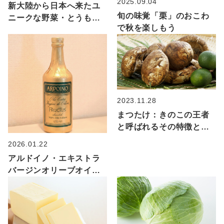
2025.09.04
新大陸から日本へ来たユ
旬の味覚「栗」のおこわ
ニークな野菜・とうもろ
で秋を楽しもう
こしの魅力を大解剖！
2023.11.28
まつたけ：きのこの王者
と呼ばれるその特徴と、
おすすめレシピをご紹
2026.01.22
介！
アルドイノ・エキストラ
バージンオリーブオイル
とは？美味しい使い方に
ついてご紹介♪