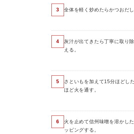
3
全体を軽く炒めたらかつおだ
4
灰汁が出てきたら丁寧に取り
える。
5
さといもを加えて15分ほどし
ほど火を通す。
6
火を止めて信州味噌を溶かし
ッピングする。