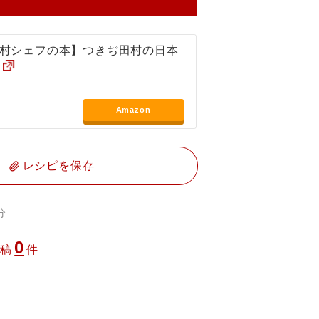
村シェフの本】つきぢ田村の日本
Amazon
レシピを保存
分
0
投稿
件