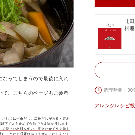
【田
料理
になってしまうので最後に入れ
調理時間：30
いて、こちらのページもご参考
アレンジレシピ
。だしには一番だし、二番だしがあると言わ
0℃以下で火を止めて余熱でうま味を押し出す
しで使った材料を使い、煮立たせてうま味を
番にこだわる必要はありません。だしをひく