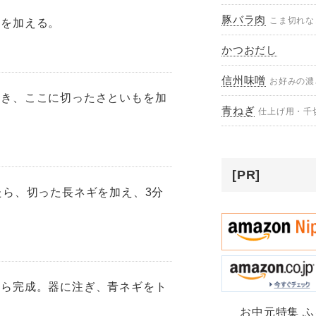
豚バラ肉
こま切れな
しを加える。
かつおだし
信州味噌
お好みの濃
除き、ここに切ったさといもを加
青ねぎ
仕上げ用・千
[PR]
たら、切った長ネギを加え、3分
たら完成。器に注ぎ、青ネギをト
お中元特集 