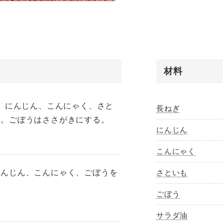
ちですが、意外と簡単に作ることができるの
おけばそれだけで充分にだしが出ます。物足
煮てさらに美味しいだしを取りましょう。余
ま味があ...
材料
り、にんじん、こんにゃく、さと
長ねぎ
る。ごぼうはささがきにする。
にんじん
こんにゃく
にんじん、こんにゃく、ごぼうを
さといも
ごぼう
サラダ油