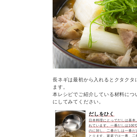
長ネギは最初から入れるとクタクタ
ます。
本レシピでご紹介している材料につ
にしてみてください。
だしをひく
日本料理にとってだしは基本
れています。一番だしは10
のに対し、二番だしは一番だ
とります。家庭では一番、二