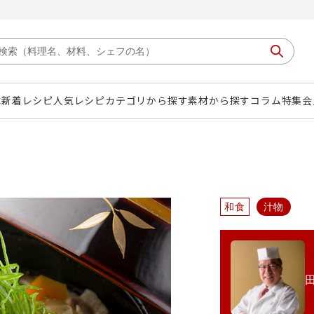
は
新着レシピ
人気レシピ
カテゴリから探す
素材から探す
コラム
特集
会
和食
汁物