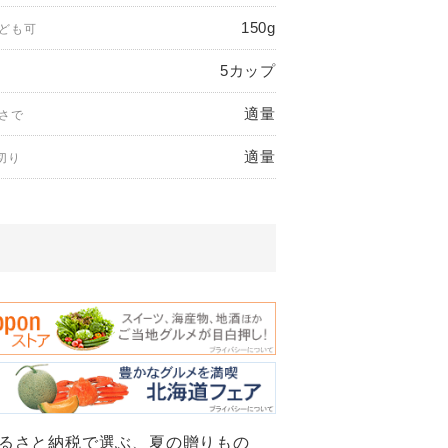
150g
ども可
5カップ
適量
さで
適量
切り
ふるさと納税で選ぶ、夏の贈りもの