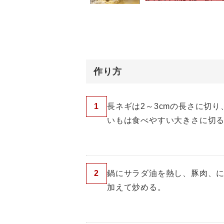
のは手間がかかると思われが
です。水に材料を入れて一日
りなければそれをコトコトと
熱で出す一番だしよりも濃いう
作り方
1
長ネギは2～3cmの長さに切
いもは食べやすい大きさに切
2
鍋にサラダ油を熱し、豚肉、
加えて炒める。