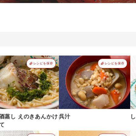
レシピを保存
レシピを保存
酒蒸し えのきあんかけ
呉汁
し
て