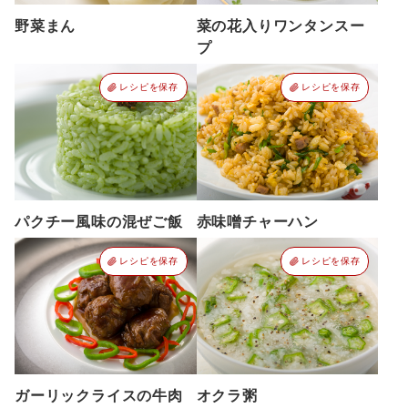
野菜まん
菜の花入りワンタンスー
プ
レシピを保存
レシピを保存
パクチー風味の混ぜご飯
赤味噌チャーハン
レシピを保存
レシピを保存
ガーリックライスの牛肉
オクラ粥