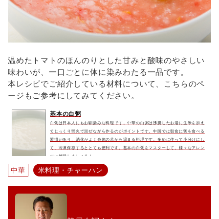
温めたトマトのほんのりとした甘みと酸味のやさしい
味わいが、一口ごとに体に染みわたる一品です。
本レシピでご紹介している材料について、こちらのペ
ージもご参考にしてみてください。
基本の白粥
白粥は日本人にもお馴染みな料理です。中華の白粥は沸騰したお湯に生米を加え
てじっくり弱火で混ぜながら作るのがポイントです。中国では朝食に粥を食べる
習慣があり、消化がよく身体の芯から温まる料理です。多めに作って小分けにし
て、冷凍保存するととても便利です。基本の白粥をマスターして、様々なアレン
ジに挑戦しましょう！
中華
米料理・チャーハン